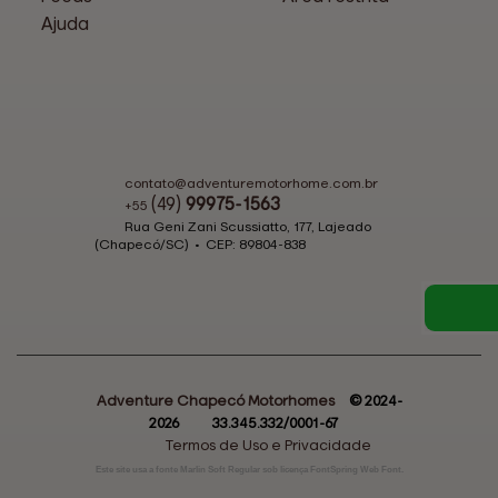
Ajuda
contato@
adventuremotorhome.com.br
(49)
99975-1563
+55
Rua Geni Zani Scussiatto, 177, Lajeado
(Chapecó/SC)
•
CEP:
89804
-
838
Adventure Chapecó Motorhomes
© 2024-
2026
33.345.332/0001-67
Termos de Uso e Privacidade
Este site usa a fonte Marlin Soft Regular sob licença FontSpring Web Font.